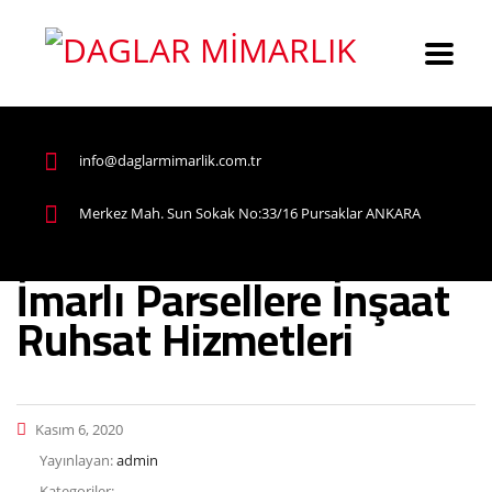
info@daglarmimarlik.com.tr
Merkez Mah. Sun Sokak No:33/16 Pursaklar ANKARA
İmarlı Parsellere İnşaat
Ruhsat Hizmetleri
Kasım 6, 2020
Yayınlayan:
admin
Kategoriler: